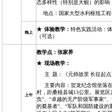
态多样性（特别是大鲵）的影响
地点：国家大型水利枢纽工程
★
体验教学：
特色实践活动：
晚上
（可选）
教学点：
张家界
★
现场教学
：
主 题：《元帅故里 长征起点
主要内容
：
贺龙纪念馆坐落
村，距桑植县城13公里。展览区
上午
负”、“卓越的无产阶级军事家”
的奠基者”、“军队和国防建设的