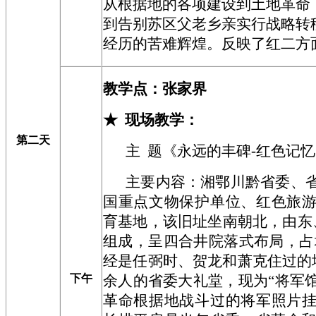
从根据地的各项建设到土地革命
到告别苏区父老乡亲实行战略转
经历的苦难辉煌。反映了红二方
教学点：
张家界
★
现场教学
：
第二天
主 题
《
永远的丰碑-红色记忆
主要内容：湘鄂川黔省委、
国重点文物保护单位、红色旅
育基地，该旧址坐南朝北，由东
组成，呈四合井院落式布局，占地
经是任弼时、贺龙和萧克住过的地
下午
余人的省委大礼堂，现为“将军馆
革命根据地战斗过的将军照片