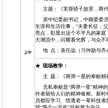
主题：《芙蓉骄子故里，两
原中纪委副书记，中顾委委
生涯和生活往事，“夫妻长征，父
亮点，彰显出这个不平凡的家庭
大潮流中，闪耀着光辉，与众不同
地 点：袁任远（习仲勋与齐
上午
★
现场教学
：
主 题：《
两弹一星的奉献精
无私奉献是“两弹一星”精神
作者留给人们的精神食粮。新时
员都应学习、悟透老一辈科技者
现“两个一百年”目标努力奋斗。