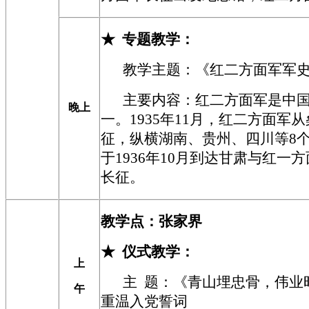
★
专题教学：
教学主题：
《红二方面军军
主要内容：红二方面军是中
晚上
一。1935年11月，红二方面军
征，纵横湖南、贵州、四川等8
于1936年10月到达甘肃与红一
长征
。
教学点：
张家界
★
仪式教学
：
上
主 题：《青山埋忠骨，伟业
午
重温入党誓词