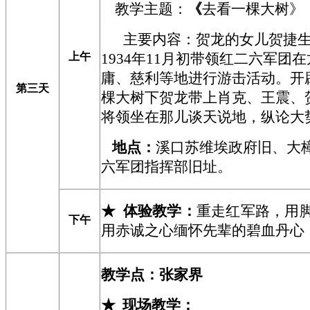
教学主题：
《
去看一棵大树
》
主要内容：贺龙的女儿贺捷
上午
1934年11月初带领红二六军团
庸、慈利等地进行游击活动。开
第三天
棵大树下贺龙带上肖克、王震、
将领坐在那儿谈天说地，纵论大
地点
：
溪口苏维埃政府旧
、
大
六军团指挥部旧址。
★
体验教学：
重走红军路，用
下午
用赤诚之心缅怀先辈的碧血丹心
教学点：
张家界
★
现场教学
：