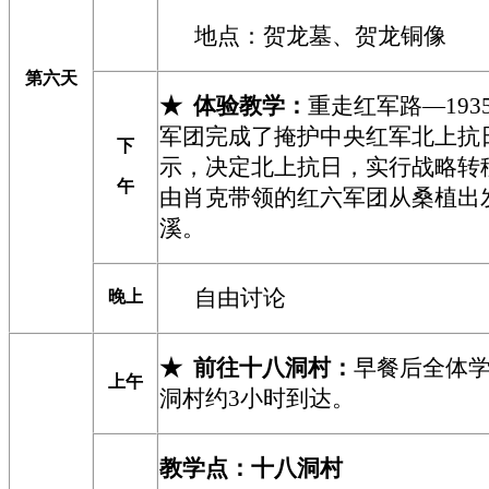
地点：
贺龙墓、贺龙铜像
第六天
★
体验教学：
重走红军路—
19
军团完成了掩护中央红军北上抗
下
示，决定北上抗日，实行战略转移，
午
由肖克带领的红六军团从桑植出发
溪。
自由讨论
晚上
★
前往十八洞村：
早餐后全体
上午
洞村约3小时到达。
教学点：
十八洞
村