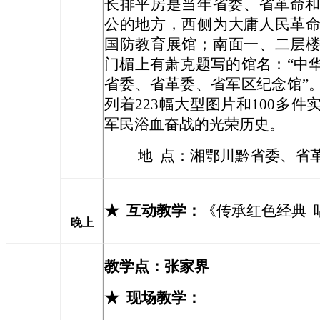
长排平房是当年省委、省革命和
公的地方，西侧为大庸人民革
国防教育展馆；南面一、二层
门楣上有萧克题写的馆名：“中
省委、省革委、省军区纪念馆”
列着223幅大型图片和100多
军民浴血奋战的光荣历史。
地 点：
湘鄂川黔省委、省
★
互动教学：
《传承红色经典 
晚上
教学点：
张家界
★
现场教学
：