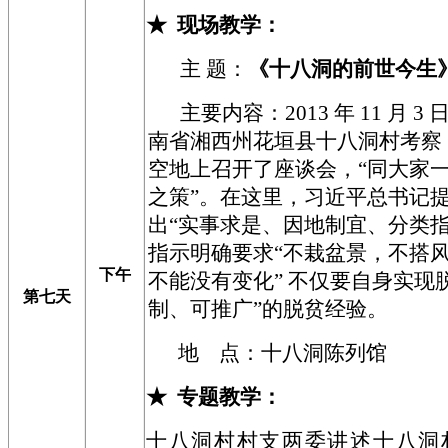
★
现场教学
：
主
题：
《十八洞的前世今生
主要内容：
2013
年
11
月
3
日
南省湘西州花垣
县十八洞村考察
空地上召开了座谈会，“同大家
之策”。在这里，习近平总书记提
出“实事求是、因地制宜、分类指
指示明确要求“不栽盆景，不搭风
下午
不能没有变化” 不仅要自身实现
第七天
制、可推广”的脱贫经验。
地 点：十八洞陈列馆
★
专题教学
：
十八洞村村支两委讲述十八洞