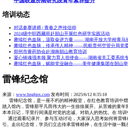
中国联通济南研究院青年素养提升
培训动态
对话参赛讲师 | 青春之声传信仰
2024级中职西藏班赴韶山开展红色研学实践活动
赓续红色血脉，汲取奋进力量 —— 湖南开放大学校青马
赓续红色血脉，传承伟人精神 ——民航贵州空管分局党委开
郑州市膏药协会赴湖南韶山教育培训
凝心铸魂强本领 聚力育人担使命——湖南省关工委系统专
赓续红色血脉，赋能党业融合——美年健康集团在韶山举办
雷锋纪念馆
来源：
www.hngbpx.com
发布时间：2025/6/12 8:35:18
雷锋纪念馆，是一座不朽的精神殿堂，在红色教育培训中熠
踏入馆内，雷锋那平凡而伟大的一生徐徐展开。从苦难的童年
本本日记，字里行间满是对党的忠诚、对助人的热忱。在 培训
通过观看纪录片、参与互动讨论，大家深入思考如何将雷锋精
引。走出纪念馆，学员们立志传承雷锋精神，在生活中做一颗