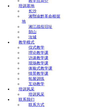
教学点简介
培训基地
长沙
湘鄂渝黔革命根据
地
湘江战役旧址
韶山
汝城
教学模式
仪式教学
理论教学课
访谈教学课
现场教学课
体验式教学课
情景教学课
拓展训练
互动教学
培训风采
培训风采
联系我们
联系方式