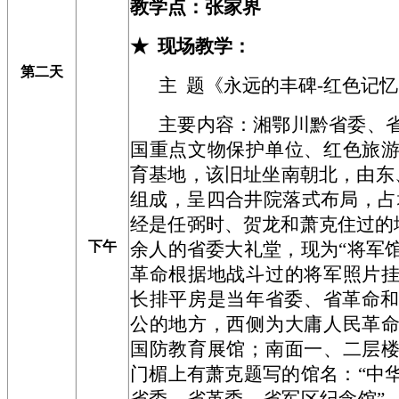
教学点：
张家界
★
现场教学
：
第二天
主 题
《
永远的丰碑-红色记忆
主要内容：湘鄂川黔省委、
国重点文物保护单位、红色旅
育基地，该旧址坐南朝北，由东
组成，呈四合井院落式布局，占地
经是任弼时、贺龙和萧克住过的地
下午
余人的省委大礼堂，现为“将军馆
革命根据地战斗过的将军照片
长排平房是当年省委、省革命和
公的地方，西侧为大庸人民革
国防教育展馆；南面一、二层
门楣上有萧克题写的馆名：“中