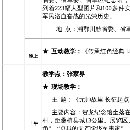
省委、省革委、省军区纪念馆”
列着223幅大型图片和100多
军民浴血奋战的光荣历史。
地 点：
湘鄂川黔省委、省
★
互动教学：
《传承红色经典 
晚上
教学点：
张家界
★
现场教学
：
主 题：《元帅故里 长征起点
主要内容
：
贺龙纪念馆坐落
村，距桑植县城13公里。展览区
上午
负”、“卓越的无产阶级军事家”