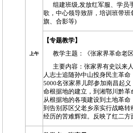
组建班级,发放红军服、学员手
歌，中心领导致辞，培训班带班
旗、合影等)
【
专题教学
】
教学主题：
《张家界革命老
上午
主要内容：张家界有史以来
人志士追随孙中山投身民主革命
5000名张家界儿郎参加南昌起
命根据地的建立，到湘鄂川黔革
从根据地的各项建设到土地革命
到告别苏区父老乡亲实行战略转
经历的苦难辉煌。反映了红二方